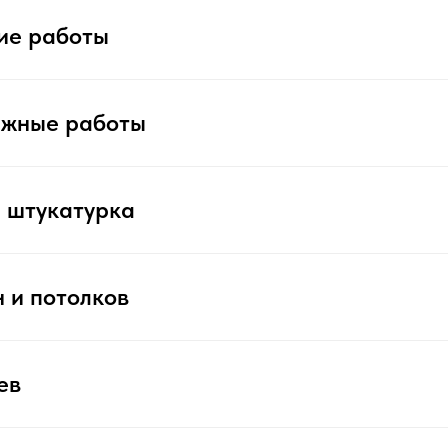
ие работы
ажные работы
 штукатурка
 и потолков
ев