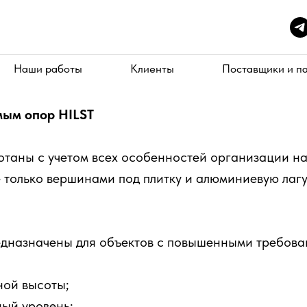
Наши работы
Клиенты
Поставщики и п
мым опор HILST
отаны с учетом всех особенностей организации н
е только вершинами под плитку и алюминиевую лаг
едназначены для объектов с повышенными требова
ной высоты;
ый уровень;