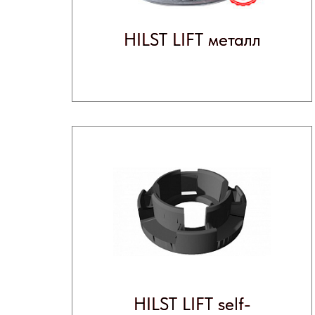
HILST LIFT self-
HILST LIFT self-
leveling аксессуары
leveling аксессуары